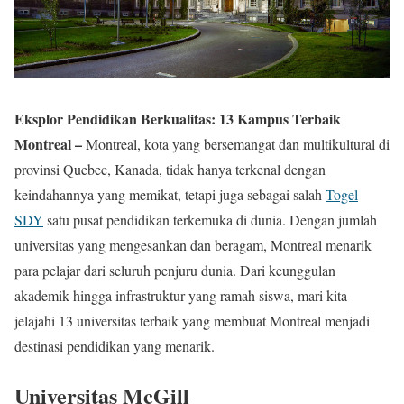
Eksplor Pendidikan Berkualitas: 13 Kampus Terbaik
Montreal –
Montreal, kota yang bersemangat dan multikultural di
provinsi Quebec, Kanada, tidak hanya terkenal dengan
keindahannya yang memikat, tetapi juga sebagai salah
Togel
SDY
satu pusat pendidikan terkemuka di dunia. Dengan jumlah
universitas yang mengesankan dan beragam, Montreal menarik
para pelajar dari seluruh penjuru dunia. Dari keunggulan
akademik hingga infrastruktur yang ramah siswa, mari kita
jelajahi 13 universitas terbaik yang membuat Montreal menjadi
destinasi pendidikan yang menarik.
Universitas McGill