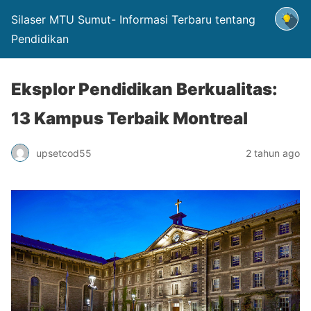
Silaser MTU Sumut- Informasi Terbaru tentang
Pendidikan
Eksplor Pendidikan Berkualitas:
13 Kampus Terbaik Montreal
upsetcod55
2 tahun ago