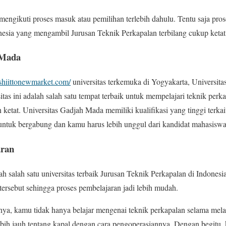
engikuti proses masuk atau pemilihan terlebih dahulu. Tentu saja pros
esia yang mengambil Jurusan Teknik Perkapalan terbilang cukup ketat
 Mada
ushiittonewmarket.com/
universitas terkemuka di Yogyakarta, Universit
itas ini adalah salah satu tempat terbaik untuk mempelajari teknik per
ketat. Universitas Gadjah Mada memiliki kualifikasi yang tinggi terka
untuk bergabung dan kamu harus lebih unggul dari kandidat mahasiswa
aran
lah salah satu universitas terbaik Jurusan Teknik Perkapalan di Indone
s tersebut sehingga proses pembelajaran jadi lebih mudah.
innya, kamu tidak hanya belajar mengenai teknik perkapalan selama mel
bih jauh tentang kapal dengan cara pengoperasiannya. Dengan begitu,