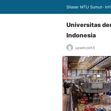
Silaser MTU Sumut- Inf
Universitas de
Indonesia
upsetcod55