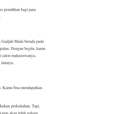
es pemilihan bagi para
.
as Gadjah Mada berada pada
kapalan. Dengan begitu, kamu
it calon mahasiswanya,
 lainnya.
sia. Kamu bisa mendapatkan
akukan perkuliahan. Tapi,
 kamu akan lebih paham